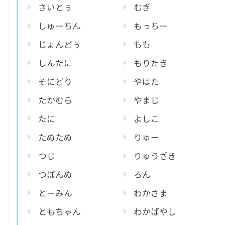
さいとぅ
むぎ
しゅーちん
もっちー
じょんどぅ
もも
しんたに
もりたき
そにどり
やはた
たかむら
やまじ
たに
よしこ
たぬたぬ
りゅー
つじ
りゅうざき
つぼんぬ
ろん
とーみん
わかさま
ともちゃん
わかばやし