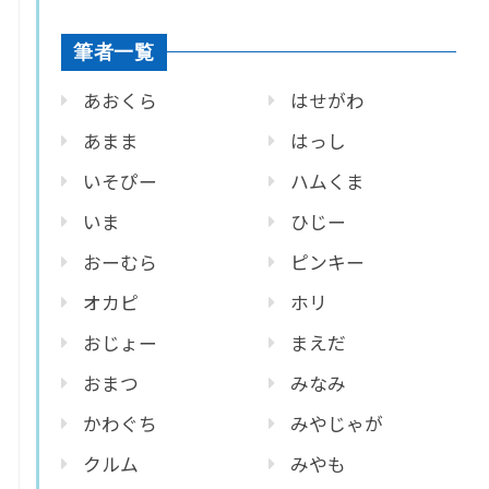
筆者一覧
あおくら
はせがわ
あまま
はっし
いそぴー
ハムくま
いま
ひじー
おーむら
ピンキー
オカピ
ホリ
おじょー
まえだ
おまつ
みなみ
かわぐち
みやじゃが
クルム
みやも