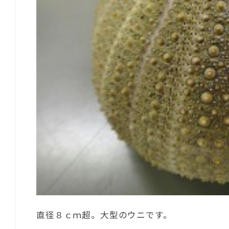
直径８ｃｍ超。大型のウニです。