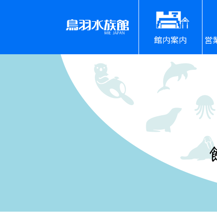
館内案内
営