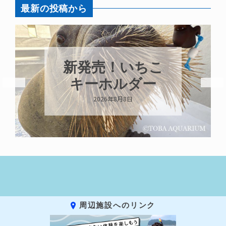
最新の投稿から
パ
新発売！いちこ
ガ
キーホルダー
2026年8月8日
周辺施設へのリンク