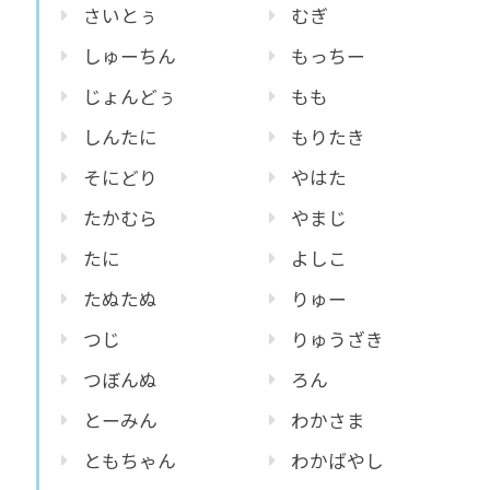
さいとぅ
むぎ
しゅーちん
もっちー
じょんどぅ
もも
しんたに
もりたき
そにどり
やはた
たかむら
やまじ
たに
よしこ
たぬたぬ
りゅー
つじ
りゅうざき
つぼんぬ
ろん
とーみん
わかさま
ともちゃん
わかばやし