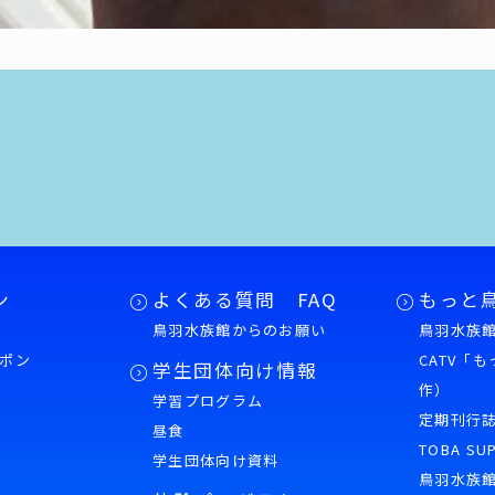
ン
よくある質問 FAQ
もっと
鳥羽水族館からのお願い
鳥羽水族館
ポン
CATV「
学生団体向け情報
作）
学習プログラム
様
定期刊行
昼食
TOBA SU
学生団体向け資料
鳥羽水族