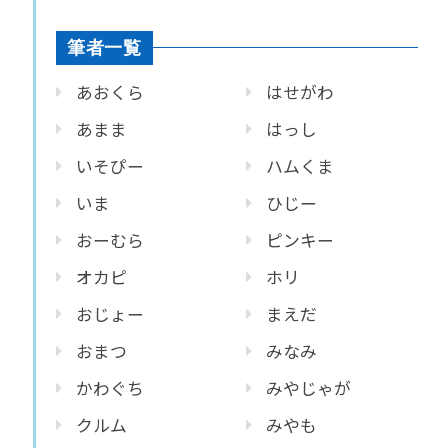
筆者一覧
あおくら
はせがわ
あまま
はっし
いそぴー
ハムくま
いま
ひじー
おーむら
ピンキー
オカピ
ホリ
おじょー
まえだ
おまつ
みなみ
かわぐち
みやじゃが
クルム
みやも