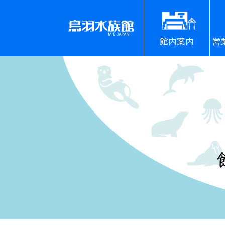
館内案内
営