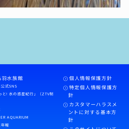
鳥羽水族館
個人情報保護方針
公式SNS
特定個人情報保護方
もっと! 水の惑星紀行」（ZTV制
針
カスタマーハラスメ
誌
ントに対する基本方
PER AQUARIUM
針
館年報