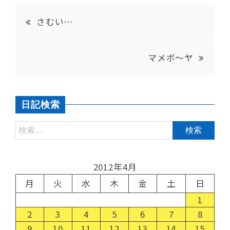
さむい…
マメボ～ヤ
日記検索
2012年4月
月
火
水
木
金
土
日
1
2
3
4
5
6
7
8
9
10
11
12
13
14
15