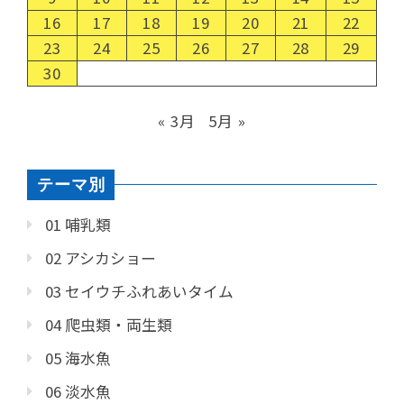
16
17
18
19
20
21
22
23
24
25
26
27
28
29
30
« 3月
5月 »
テーマ別
01 哺乳類
02 アシカショー
03 セイウチふれあいタイム
04 爬虫類・両生類
05 海水魚
06 淡水魚