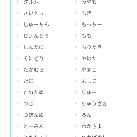
クルム
みやも
さいとぅ
むぎ
しゅーちん
もっちー
じょんどぅ
もも
しんたに
もりたき
そにどり
やはた
たかむら
やまじ
たに
よしこ
たぬたぬ
りゅー
つじ
りゅうざき
つぼんぬ
ろん
とーみん
わかさま