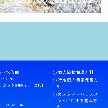
鳥羽水族館
個人情報保護方針
公式SNS
特定個人情報保護方
もっと! 水の惑星紀行」（ZTV制
針
カスタマーハラスメ
誌
ントに対する基本方
PER AQUARIUM
針