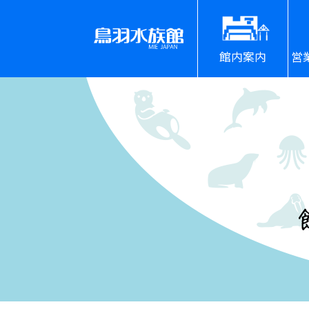
館内案内
営