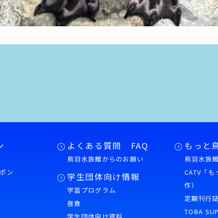
ン
よくある質問 FAQ
もっと
鳥羽水族館からのお願い
鳥羽水族館
ポン
CATV「
学生団体向け情報
作）
学習プログラム
様
定期刊行
昼食
TOBA SU
学生団体向け資料