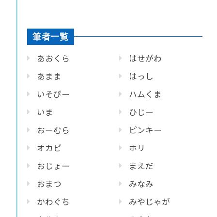
筆者一覧
あおくら
はせがわ
あまま
はっし
いそぴー
ハムくま
いま
ひじー
おーむら
ピンキー
オカピ
ホリ
おじょー
まえだ
おまつ
みなみ
かわぐち
みやじゃが