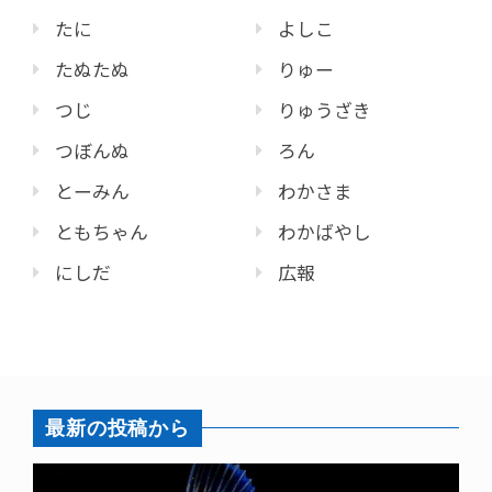
たに
よしこ
たぬたぬ
りゅー
つじ
りゅうざき
つぼんぬ
ろん
とーみん
わかさま
ともちゃん
わかばやし
にしだ
広報
最新の投稿から