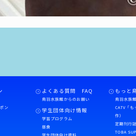
ン
よくある質問 FAQ
もっと
鳥羽水族館からのお願い
鳥羽水族館
ポン
CATV「
学生団体向け情報
作）
学習プログラム
様
定期刊行
昼食
TOBA SU
学生団体向け資料