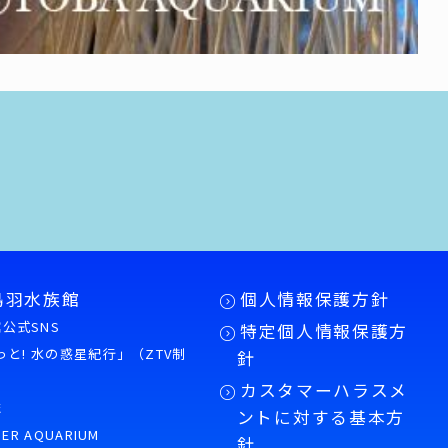
鳥羽水族館
個人情報保護方針
公式SNS
特定個人情報保護方
もっと! 水の惑星紀行」（ZTV制
針
カスタマーハラスメ
誌
ントに対する基本方
PER AQUARIUM
針