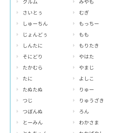
クルム
みやも
さいとぅ
むぎ
しゅーちん
もっちー
じょんどぅ
もも
しんたに
もりたき
そにどり
やはた
たかむら
やまじ
たに
よしこ
たぬたぬ
りゅー
つじ
りゅうざき
つぼんぬ
ろん
とーみん
わかさま