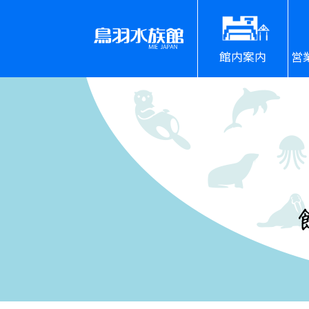
館内案内
営