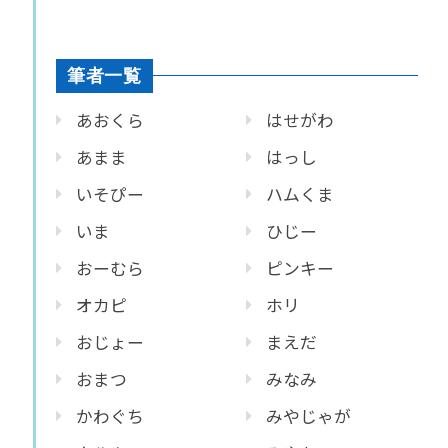
筆者一覧
あおくら
はせがわ
あまま
はっし
いそぴー
ハムくま
いま
ひじー
おーむら
ピンキー
オカピ
ホリ
おじょー
まえだ
おまつ
みなみ
かわぐち
みやじゃが