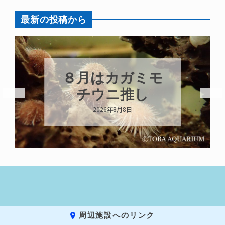
最新の投稿から
はカガミモ
新発売！
ウニ推し
キーホル
026年8月8日
2026年8月8
周辺施設へのリンク