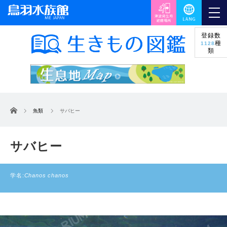
登録数
種
1128
類
ホーム
魚類
サバヒー
サバヒー
学名:
Chanos chanos