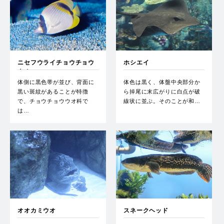
ニセフウライチョウチョウ
ホシエイ
ウオ
体側に黒色帯が並び、背面に
体色は黒く、体盤中央部分か
黒い斑紋があることが特徴
ら掉尾に末広がりに白点が破
で、チョウチョウウオ科で
線状に並ぶ。そのことが和…
は…
オオカミウオ
スネークヘッド