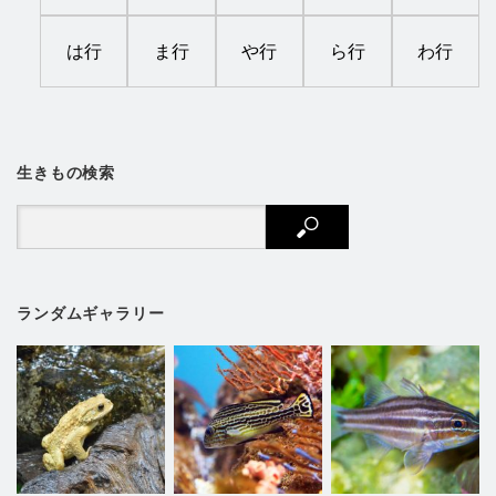
は行
ま行
や行
ら行
わ行
生きもの検索
ランダムギャラリー