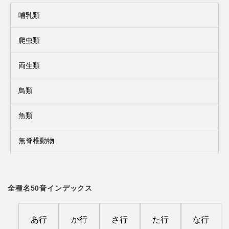
哺乳類
爬虫類
両生類
鳥類
魚類
無脊椎動物
全種名50音インデックス
あ行
か行
さ行
た行
な行