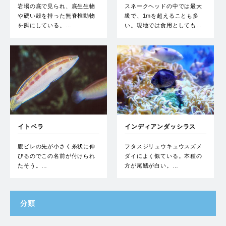
岩場の底で見られ、底生生物
スネークヘッドの中では最大
や硬い殻を持った無脊椎動物
級で、1mを超えることも多
を餌にしている。…
い。現地では食用としても…
イトベラ
インディアンダッシラス
腹ビレの先が小さく糸状に伸
フタスジリュウキュウスズメ
びるのでこの名前が付けられ
ダイによく似ている。本種の
たそう。…
方が尾鰭が白い。…
分類