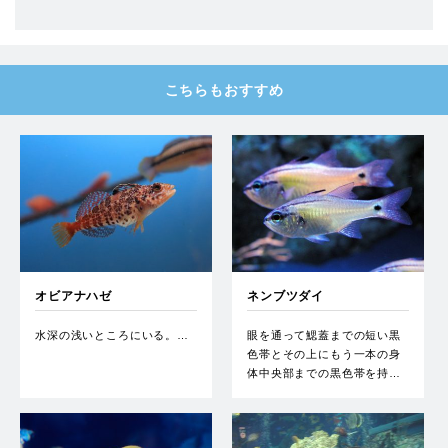
こちらもおすすめ
オビアナハゼ
ネンブツダイ
水深の浅いところにいる。…
眼を通って鰓蓋までの短い黒
色帯とその上にもう一本の身
体中央部までの黒色帯を持…