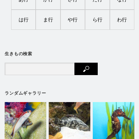
は行
ま行
や行
ら行
わ行
生きもの検索
ランダムギャラリー