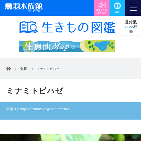
登録数
種
1128
類
ホーム
魚類
ミナミトビハゼ
ミナミトビハゼ
学名:
Periophthalmus argentilineatus