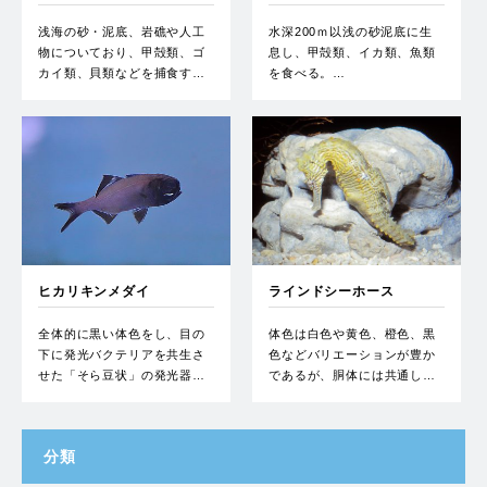
浅海の砂・泥底、岩礁や人工
水深200ｍ以浅の砂泥底に生
物についており、甲殻類、ゴ
息し、甲殻類、イカ類、魚類
カイ類、貝類などを捕食す…
を食べる。…
ヒカリキンメダイ
ラインドシーホース
全体的に黒い体色をし、目の
体色は白色や黄色、橙色、黒
下に発光バクテリアを共生さ
色などバリエーションが豊か
せた「そら豆状」の発光器…
であるが、胴体には共通し…
分類