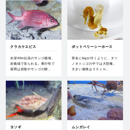
クラカケエビス
ポットベリーシーホース
水深40m以浅のサンゴ礁域、
英名にbigが付くように、タツ
岩礁域で見られる。夜行性で
ノオトシゴの中では大型種。
昼間は岩陰やサンゴの隙…
大きい個体は３５ｃｍ…
ヨソギ
ムシガレイ