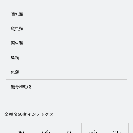
哺乳類
爬虫類
両生類
鳥類
魚類
無脊椎動物
全種名50音インデックス
あ行
か行
さ行
た行
な行