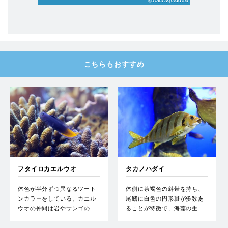
こちらもおすすめ
フタイロカエルウオ
タカノハダイ
体色が半分ずつ異なるツート
体側に茶褐色の斜帯を持ち、
ンカラーをしている。カエル
尾鰭に白色の円形斑が多数あ
ウオの仲間は岩やサンゴの…
ることが特徴で、海藻の生…