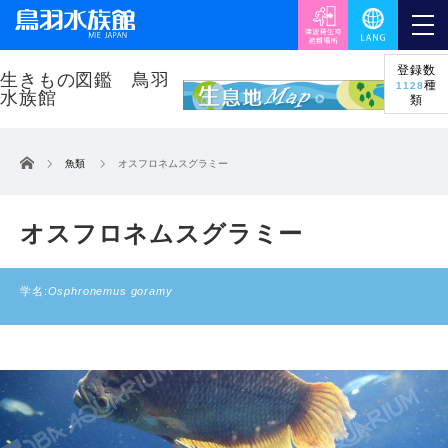
登録数
種
1128
類
ホーム
魚類
オスフロネムスグラミー
オスフロネムスグラミー
学名:
Osphronemus goramy