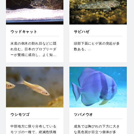
ウッドキャット
サビハゼ
水底の倒木の割れ目などに隠
頭部下面にヒゲ状の突起が多
れ住む。日本のプロブリーダ
数ある。…
ーが繁殖に成功し、よく知…
ウシモツゴ
ツバメウオ
中部地方に限り分布している
成魚では胸びれの下方に大き
モツゴの一種で、絶滅危惧種
な黒色斑が目立つ個体が多