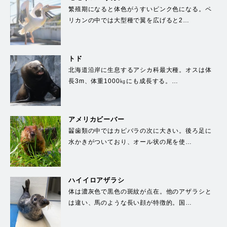
繁殖期になると体色がうすいピンク色になる。ペ
リカンの中では大型種で翼を広げると2…
トド
北海道沿岸に生息するアシカ科最大種。オスは体
長3m、体重1000㎏にも成長する。…
アメリカビーバー
齧歯類の中ではカピバラの次に大きい。後ろ足に
水かきがついており、オール状の尾を使…
ハイイロアザラシ
体は濃灰色で黒色の斑紋が点在。他のアザラシと
は違い、馬のような長い顔が特徴的。国…