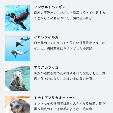
フンボルトペンギン
南米太平洋岸のフンボルト海流に沿って生息する
ことからこの名がついた。胸に黒い帯が…
イロワケイルカ
白と黒のコントラストが美しい世界最小クラスの
イルカ。胸鰭前縁にギザギザした小突起…
アラスカラッコ
良質の毛皮を持つため乱獲された歴史がある。海
面で仰向けになり、お腹の上に置いた石…
ミナミアフリカオットセイ
オットセイの仲間では最も大きくなる種類。体を
覆う剛毛の下には綿毛のような下毛が密…