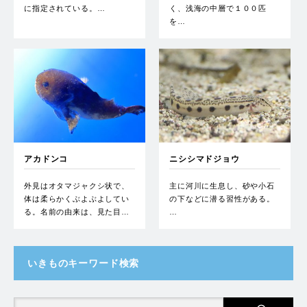
に指定されている。…
く、浅海の中層で１００匹
を…
アカドンコ
ニシシマドジョウ
外見はオタマジャクシ状で、
主に河川に生息し、砂や小石
体は柔らかくぶよぶよしてい
の下などに潜る習性がある。
る。名前の由来は、見た目…
…
いきものキーワード検索