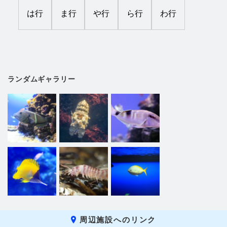
は行
ま行
や行
ら行
わ行
ランダムギャラリー
周辺施設へのリンク