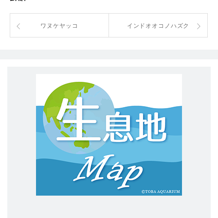
Post
ワヌケヤッコ
インドオオコノハズク