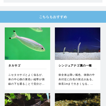
こちらもおすすめ
タカサゴ
シンジュアナゴ属の一種
ニセタカサゴとよく似るが、
体全体は薄い褐色、体側の中
体の中心側の黄色い縦帯が側
央付近に白色の斑点がある。
線の下を通ることで見分け…
体長1mまで大きくなる。…