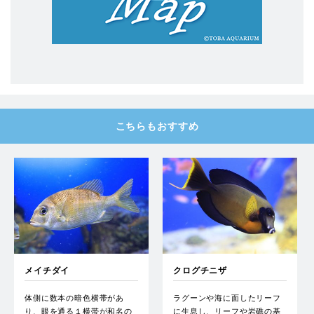
こちらもおすすめ
メイチダイ
クログチニザ
体側に数本の暗色横帯があ
ラグーンや海に面したリーフ
り、眼を通る１横帯が和名の
に生息し、リーフや岩礁の基