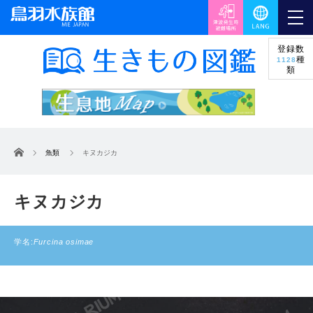
登録数
種
1128
類
ホーム
魚類
キヌカジカ
キヌカジカ
学名:
Furcina osimae