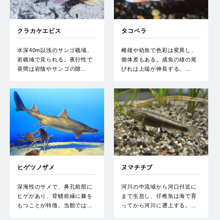
クラカケエビス
タコベラ
水深40m以浅のサンゴ礁域、
雌雄や幼魚で色彩は変異し、
岩礁域で見られる。夜行性で
個体差もある。成魚の雄の尾
昼間は岩陰やサンゴの隙…
びれは上端が伸長する。…
ヒゲツノザメ
ヌマチチブ
深海性のサメで、鼻孔前部に
河川の中流域から河口付近に
ヒゲがあり、背鰭前縁に棘を
まで生息し、仔稚魚は海で育
もつことが特徴。当館では…
ってから河川に遡上する。…