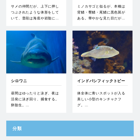
サメの仲間だが、上下に押し
ミノカサゴと似るが、本種は
つぶされたような体形をして
背鰭・臀鰭・尾鰭に黒色斑が
いて、普段は海底や岩陰に…
ある。華やかな見た目だが…
シロワニ
インドパシフィックトビー
昼間はゆったりと泳ぎ、夜は
体全体に青いスポットが入る
活発に泳ぎ回り、捕食する。
美しい小型のキンチャクフ
卵胎生。…
グ。…
分類