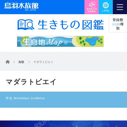
登録数
種
1128
類
ホーム
魚類
マダラトビエイ
マダラトビエイ
学名:
Aetobatus ocellatus