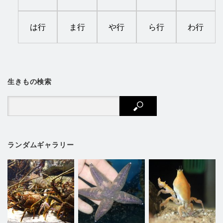
は行
ま行
や行
ら行
わ行
生きもの検索
ランダムギャラリー