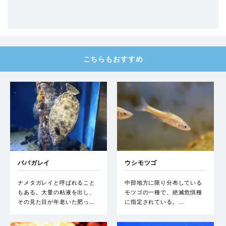
こちらもおすすめ
ババガレイ
ウシモツゴ
ナメタガレイと呼ばれること
中部地方に限り分布している
もある。大量の粘液を出し、
モツゴの一種で、絶滅危惧種
その見た目が年老いた肥っ…
に指定されている。…