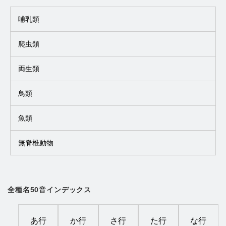
哺乳類
爬虫類
両生類
鳥類
魚類
無脊椎動物
全種名50音インデックス
あ行
か行
さ行
た行
な行