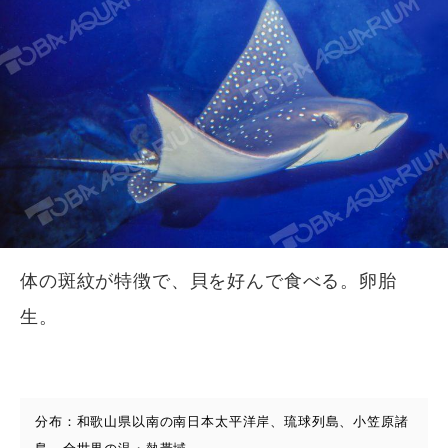
体の斑紋が特徴で、貝を好んで食べる。卵胎
生。
分布：和歌山県以南の南日本太平洋岸、琉球列島、小笠原諸