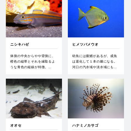
ニシキハゼ
ヒメツバメウオ
体側の中央からやや背側に、
幼魚には腹鰭があるが、成魚
橙色の縦帯とそれを縁取るよ
は退化して１本の棘になる。
うな青色の縦線が特徴。…
河口の汽水域や淡水域にも…
オオセ
ハナミノカサゴ