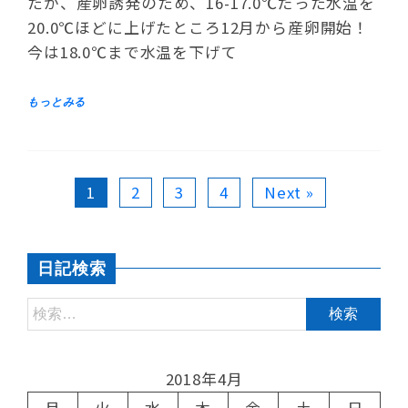
たが、産卵誘発のため、16-17.0℃だった水温を
20.0℃ほどに上げたところ12月から産卵開始！
今は18.0℃まで水温を下げて
1
2
3
4
Next »
日記検索
2018年4月
月
火
水
木
金
土
日