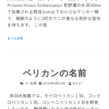
Prionechinus forbesianus 熊野灘の水深300m
で採集される殻径2cm以下の小さなウニの一種
で、鏡餅のように2匹のウニが重なる奇妙な習性
を持ちます。 この習
ペリカンの名前
07 鳥類
2018年4月28日
オカピ
鳥羽水族館では、モイロペリカン１羽、コシグ
ロペリカン１羽、コシベニペリカン２羽を飼育
しています。 繁殖期になると体の色がうっすら