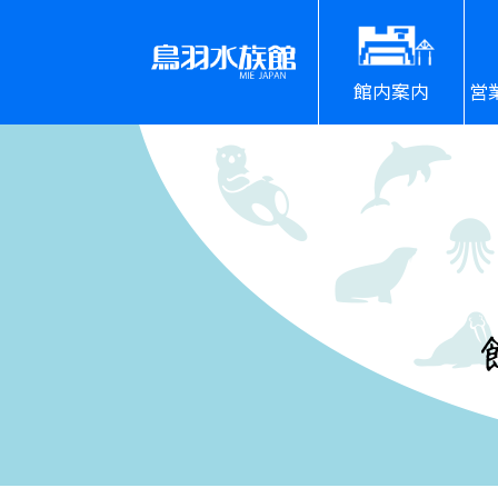
館内案内
営