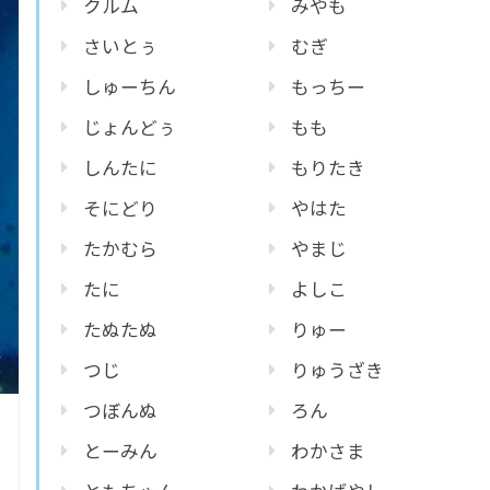
クルム
みやも
さいとぅ
むぎ
しゅーちん
もっちー
じょんどぅ
もも
しんたに
もりたき
そにどり
やはた
たかむら
やまじ
たに
よしこ
たぬたぬ
りゅー
つじ
りゅうざき
つぼんぬ
ろん
とーみん
わかさま