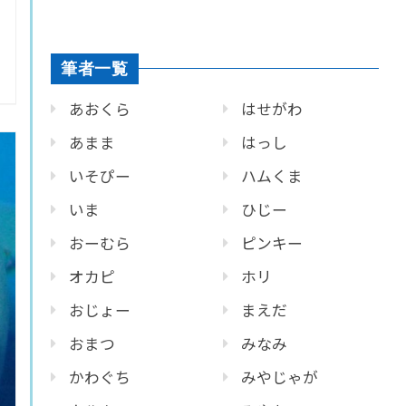
筆者一覧
あおくら
はせがわ
あまま
はっし
いそぴー
ハムくま
いま
ひじー
おーむら
ピンキー
オカピ
ホリ
おじょー
まえだ
おまつ
みなみ
かわぐち
みやじゃが