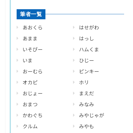
筆者一覧
あおくら
はせがわ
あまま
はっし
いそぴー
ハムくま
いま
ひじー
おーむら
ピンキー
オカピ
ホリ
おじょー
まえだ
おまつ
みなみ
かわぐち
みやじゃが
クルム
みやも