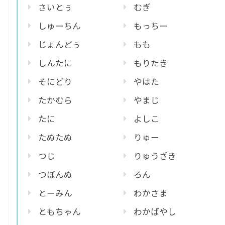
さいとぅ
むぎ
しゅーちん
もっちー
じょんどぅ
もも
しんたに
もりたき
そにどり
やはた
たかむら
やまじ
たに
よしこ
たぬたぬ
りゅー
つじ
りゅうざき
つぼんぬ
ろん
とーみん
わかさま
ともちゃん
わかばやし