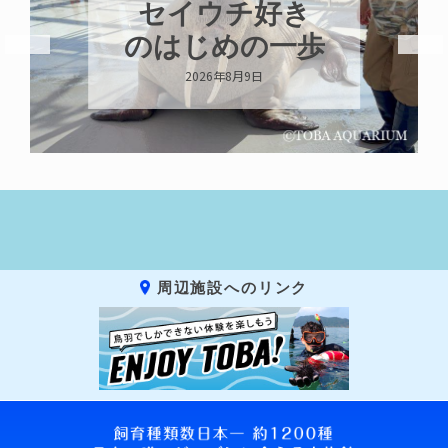
イウチ好き
８月は
はじめの一歩
チウ
2026年8月9日
2026年
周辺施設へのリンク