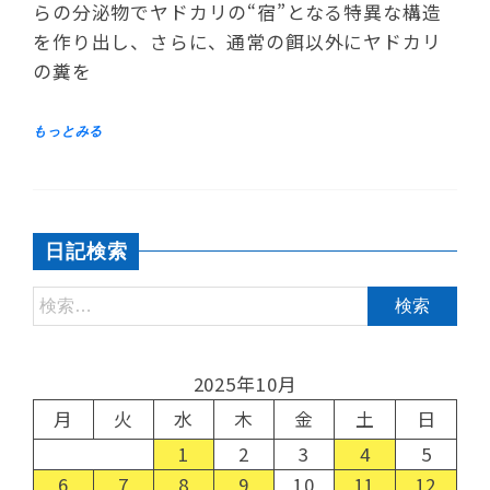
らの分泌物でヤドカリの“宿”となる特異な構造
を作り出し、さらに、通常の餌以外にヤドカリ
の糞を
日記検索
2025年10月
月
火
水
木
金
土
日
1
2
3
4
5
6
7
8
9
10
11
12