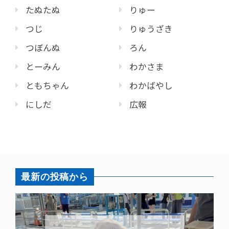
たぬたぬ
りゅー
つじ
りゅうざき
つぼんぬ
ろん
とーみん
わかさま
ともちゃん
わかばやし
にしだ
広報
最新の投稿から