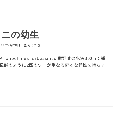
ウニの幼生
018年4月28日
もりたき
chinus forbesianus 熊野灘の水深300mで採
、鏡餅のように2匹のウニが重なる奇妙な習性を持ちま