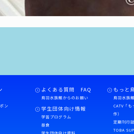
ン
よくある質問 FAQ
もっと
鳥羽水族館からのお願い
鳥羽水族館
ポン
CATV「
学生団体向け情報
作）
学習プログラム
様
定期刊行
昼食
TOBA SU
学生団体向け資料