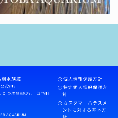
鳥羽水族館
個人情報保護方針
公式SNS
特定個人情報保護方
もっと! 水の惑星紀行」（ZTV制
針
カスタマーハラスメ
誌
ントに対する基本方
PER AQUARIUM
針