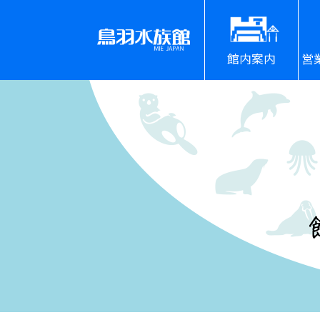
館内案内
営