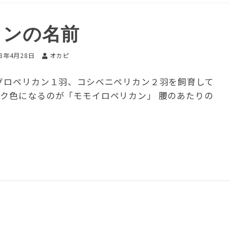
カンの名前
18年4月28日
オカピ
グロペリカン１羽、コシベニペリカン２羽を飼育して
ンク色になるのが「モモイロペリカン」 腰のあたりの