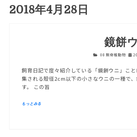
2018年4月28日
鏡餅
08 無脊椎動物
2
飼育日記で度々紹介している「鏡餅ウニ」ことPrione
集される殻径2cm以下の小さなウニの一種で
す。 この習