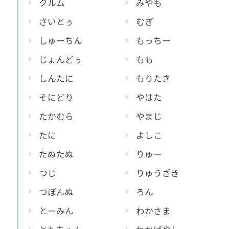
クルム
みやも
さいとぅ
むぎ
しゅーちん
もっちー
じょんどぅ
もも
しんたに
もりたき
そにどり
やはた
たかむら
やまじ
たに
よしこ
たぬたぬ
りゅー
つじ
りゅうざき
つぼんぬ
ろん
とーみん
わかさま