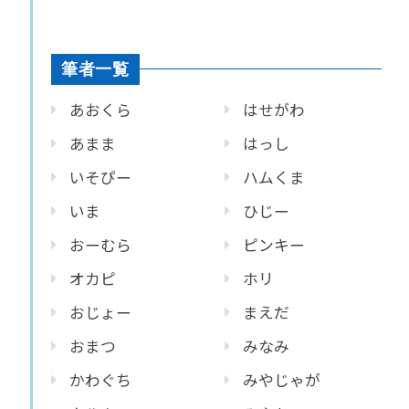
筆者一覧
あおくら
はせがわ
あまま
はっし
いそぴー
ハムくま
いま
ひじー
おーむら
ピンキー
オカピ
ホリ
おじょー
まえだ
おまつ
みなみ
かわぐち
みやじゃが