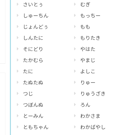
さいとぅ
むぎ
しゅーちん
もっちー
じょんどぅ
もも
しんたに
もりたき
そにどり
やはた
たかむら
やまじ
たに
よしこ
たぬたぬ
りゅー
つじ
りゅうざき
つぼんぬ
ろん
とーみん
わかさま
ともちゃん
わかばやし