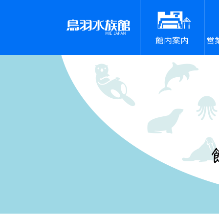
館内案内
営