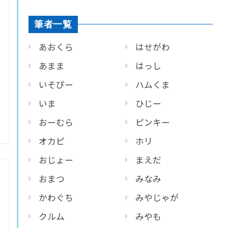
筆者一覧
あおくら
はせがわ
あまま
はっし
いそぴー
ハムくま
いま
ひじー
おーむら
ピンキー
オカピ
ホリ
おじょー
まえだ
おまつ
みなみ
かわぐち
みやじゃが
クルム
みやも