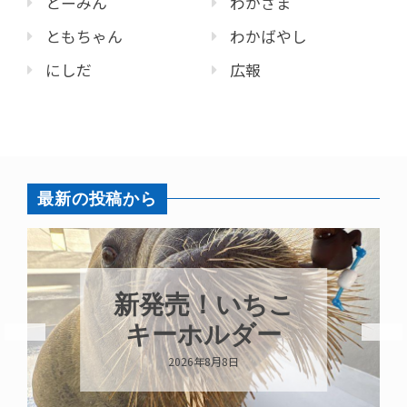
とーみん
わかさま
ともちゃん
わかばやし
にしだ
広報
最新の投稿から
パラオオウム
ガイが交接して
います
2026年8月7日