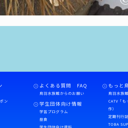
ン
よくある質問 FAQ
もっと
鳥羽水族館からのお願い
鳥羽水族館
ポン
CATV「
学生団体向け情報
作）
学習プログラム
様
定期刊行
昼食
TOBA SU
学生団体向け資料