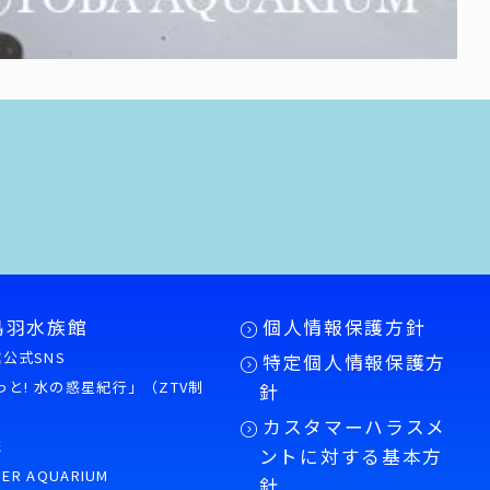
鳥羽水族館
個人情報保護方針
公式SNS
特定個人情報保護方
もっと! 水の惑星紀行」（ZTV制
針
カスタマーハラスメ
誌
ントに対する基本方
PER AQUARIUM
針