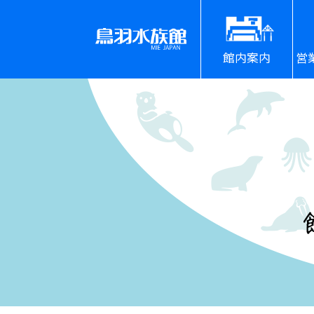
館内案内
営