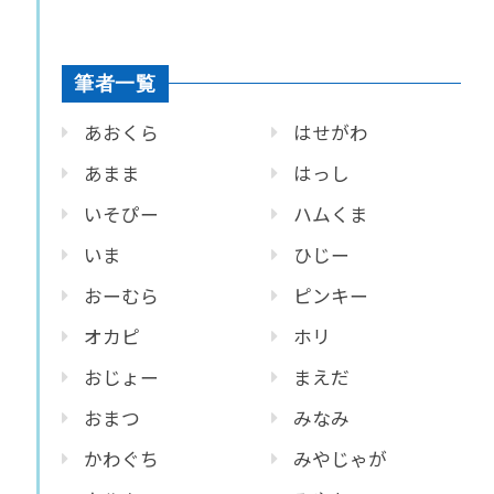
筆者一覧
あおくら
はせがわ
あまま
はっし
いそぴー
ハムくま
いま
ひじー
おーむら
ピンキー
オカピ
ホリ
おじょー
まえだ
おまつ
みなみ
かわぐち
みやじゃが