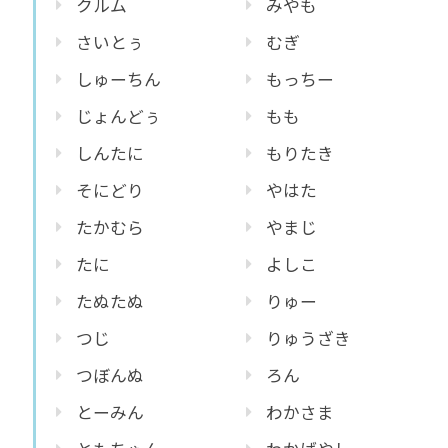
クルム
みやも
さいとぅ
むぎ
しゅーちん
もっちー
じょんどぅ
もも
しんたに
もりたき
そにどり
やはた
たかむら
やまじ
たに
よしこ
たぬたぬ
りゅー
つじ
りゅうざき
つぼんぬ
ろん
とーみん
わかさま