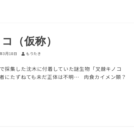
ノコ（仮称）
5年3月18日
もりたき
で採集した沈木に付着していた謎生物「叉棘キノコ
究者にたずねても未だ正体は不明… 肉食カイメン類？