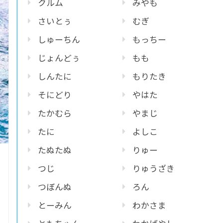
クルム
みやも
さいとぅ
むぎ
しゅーちん
もっちー
じょんどぅ
もも
しんたに
もりたき
そにどり
やはた
たかむら
やまじ
たに
よしこ
たぬたぬ
りゅー
つじ
りゅうざき
つぼんぬ
ろん
とーみん
わかさま