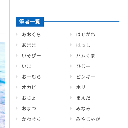
筆者一覧
あおくら
はせがわ
あまま
はっし
いそぴー
ハムくま
いま
ひじー
おーむら
ピンキー
オカピ
ホリ
おじょー
まえだ
おまつ
みなみ
かわぐち
みやじゃが