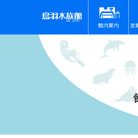
館内案内
営