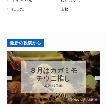
ともちゃん
わかばやし
にしだ
広報
最新の投稿から
８月はカガミモ
チウニ推し
2026年8月8日