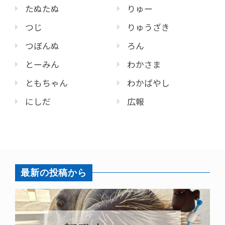
たぬたぬ
りゅー
つじ
りゅうざき
つぼんぬ
ろん
とーみん
わかさま
ともちゃん
わかばやし
にしだ
広報
最新の投稿から