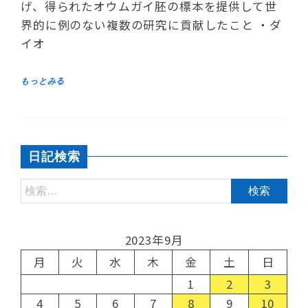
げ、得られたオウムガイ胚の標本を提供して世
界的に例のない複数の研究に貢献したこと ・ダ
イオ
日記検索
2023年9月
月
火
水
木
金
土
日
1
2
3
4
5
6
7
8
9
10