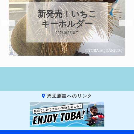
パラオオ
売！いちこ
ガイが交
ホルダー
いま
026年8月8日
2026年8月7
周辺施設へのリンク