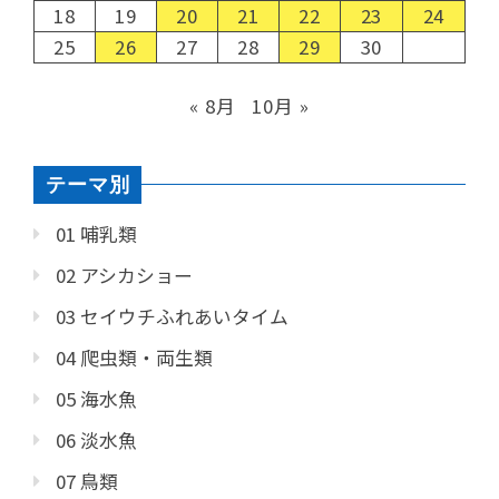
18
19
20
21
22
23
24
25
26
27
28
29
30
« 8月
10月 »
テーマ別
01 哺乳類
02 アシカショー
03 セイウチふれあいタイム
04 爬虫類・両生類
05 海水魚
06 淡水魚
07 鳥類