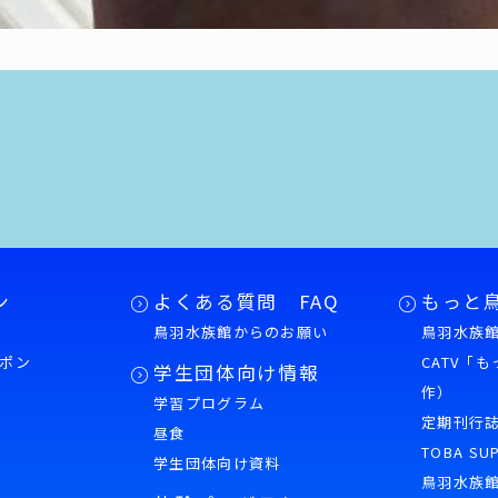
ン
よくある質問 FAQ
もっと
鳥羽水族館からのお願い
鳥羽水族館
ポン
CATV「
学生団体向け情報
作）
学習プログラム
様
定期刊行
昼食
TOBA SU
学生団体向け資料
鳥羽水族