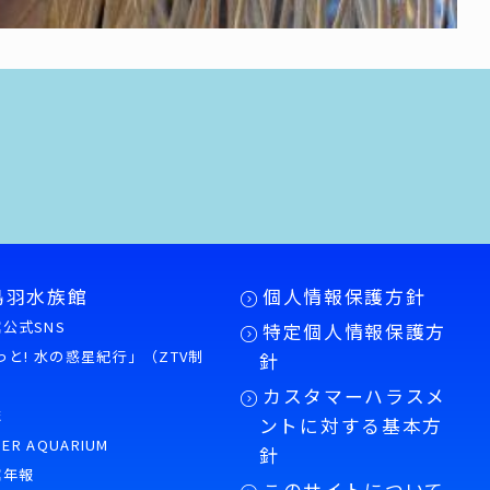
鳥羽水族館
個人情報保護方針
公式SNS
特定個人情報保護方
もっと! 水の惑星紀行」（ZTV制
針
カスタマーハラスメ
誌
ントに対する基本方
PER AQUARIUM
針
館年報