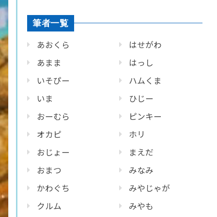
筆者一覧
あおくら
はせがわ
あまま
はっし
いそぴー
ハムくま
いま
ひじー
おーむら
ピンキー
オカピ
ホリ
おじょー
まえだ
おまつ
みなみ
かわぐち
みやじゃが
クルム
みやも