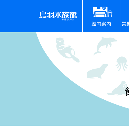
館内案内
営