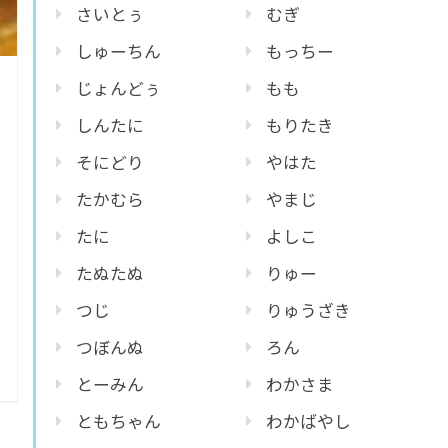
さいとぅ
むぎ
しゅーちん
もっちー
じょんどぅ
もも
しんたに
もりたき
そにどり
やはた
たかむら
やまじ
たに
よしこ
たぬたぬ
りゅー
つじ
りゅうざき
つぼんぬ
ろん
とーみん
わかさま
ともちゃん
わかばやし