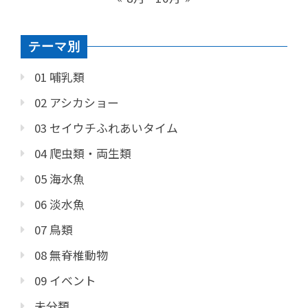
テーマ別
01 哺乳類
02 アシカショー
03 セイウチふれあいタイム
04 爬虫類・両生類
05 海水魚
06 淡水魚
07 鳥類
08 無脊椎動物
09 イベント
未分類