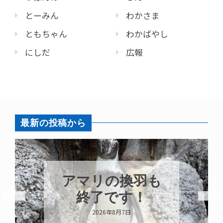
とーみん
わかさま
ともちゃん
わかばやし
にしだ
広報
最新の投稿から
トビウオ幼魚展
示中！
2026年8月6日