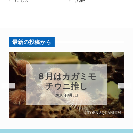
最新の投稿から
カガミモ
新発売！い
ニ推し
キーホルダ
年8月8日
2026年8月8日