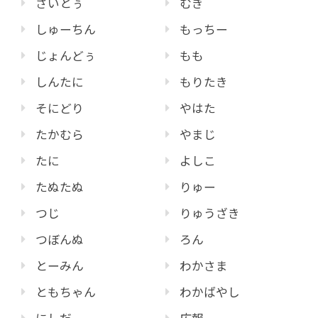
さいとぅ
むぎ
しゅーちん
もっちー
じょんどぅ
もも
しんたに
もりたき
そにどり
やはた
たかむら
やまじ
たに
よしこ
たぬたぬ
りゅー
つじ
りゅうざき
つぼんぬ
ろん
とーみん
わかさま
ともちゃん
わかばやし
にしだ
広報