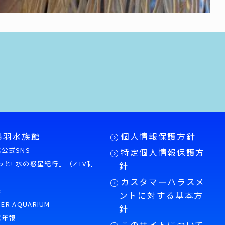
鳥羽水族館
個人情報保護方針
公式SNS
特定個人情報保護方
もっと! 水の惑星紀行」（ZTV制
針
カスタマーハラスメ
誌
ントに対する基本方
PER AQUARIUM
針
館年報