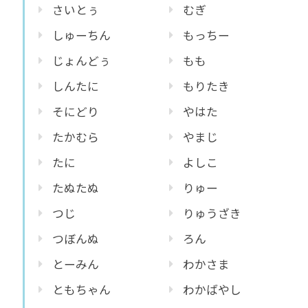
さいとぅ
むぎ
しゅーちん
もっちー
じょんどぅ
もも
しんたに
もりたき
そにどり
やはた
たかむら
やまじ
たに
よしこ
たぬたぬ
りゅー
つじ
りゅうざき
つぼんぬ
ろん
とーみん
わかさま
ともちゃん
わかばやし