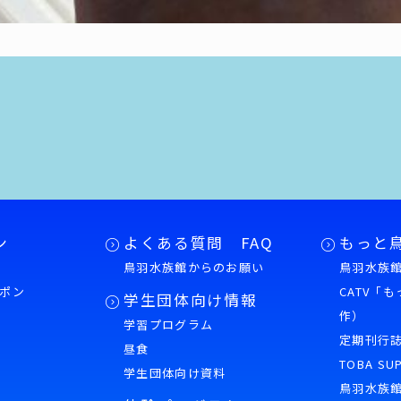
ン
よくある質問 FAQ
もっと
鳥羽水族館からのお願い
鳥羽水族館
ポン
CATV「
学生団体向け情報
作）
学習プログラム
様
定期刊行
昼食
TOBA SU
学生団体向け資料
鳥羽水族