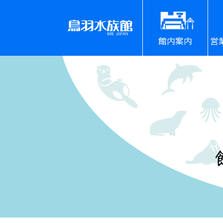
館内案内
営