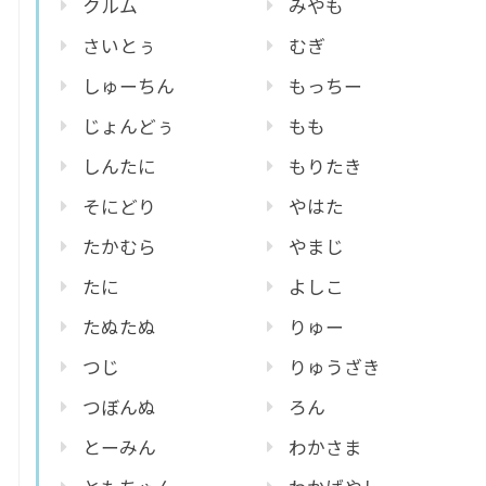
クルム
みやも
さいとぅ
むぎ
しゅーちん
もっちー
じょんどぅ
もも
しんたに
もりたき
そにどり
やはた
たかむら
やまじ
たに
よしこ
たぬたぬ
りゅー
つじ
りゅうざき
つぼんぬ
ろん
とーみん
わかさま