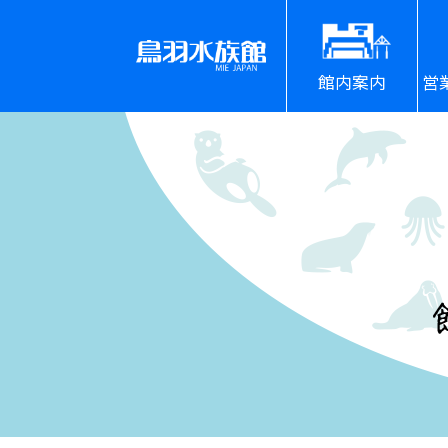
館内案内
営