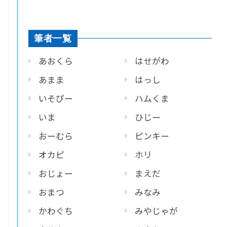
筆者一覧
あおくら
はせがわ
あまま
はっし
いそぴー
ハムくま
いま
ひじー
おーむら
ピンキー
オカピ
ホリ
おじょー
まえだ
おまつ
みなみ
かわぐち
みやじゃが