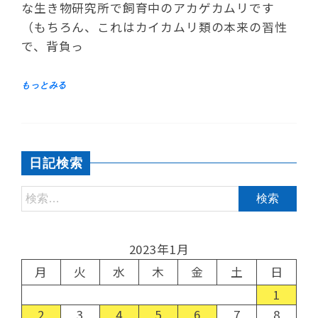
な生き物研究所で飼育中のアカゲカムリです
（もちろん、これはカイカムリ類の本来の習性
で、背負っ
日記検索
2023年1月
月
火
水
木
金
土
日
1
2
3
4
5
6
7
8