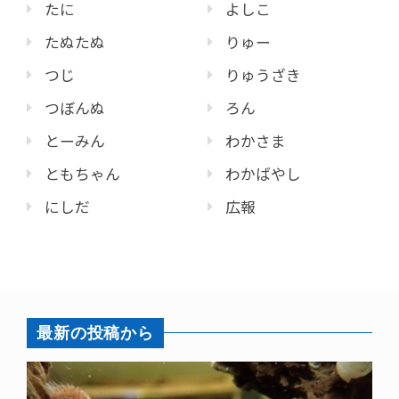
たに
よしこ
たぬたぬ
りゅー
つじ
りゅうざき
つぼんぬ
ろん
とーみん
わかさま
ともちゃん
わかばやし
にしだ
広報
最新の投稿から