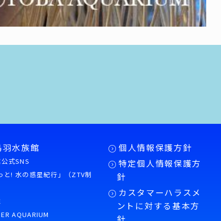
鳥羽水族館
個人情報保護方針
公式SNS
特定個人情報保護方
もっと! 水の惑星紀行」（ZTV制
針
カスタマーハラスメ
誌
ントに対する基本方
PER AQUARIUM
針