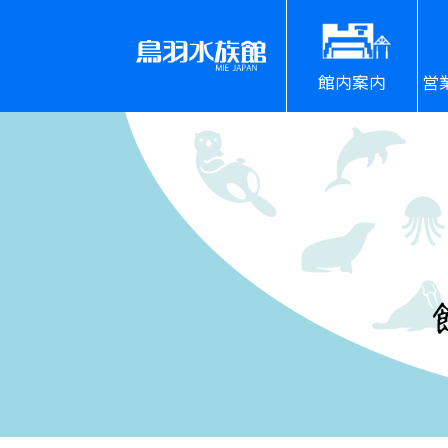
館内案内
営