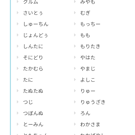
クルム
みやも
さいとぅ
むぎ
しゅーちん
もっちー
じょんどぅ
もも
しんたに
もりたき
そにどり
やはた
たかむら
やまじ
たに
よしこ
たぬたぬ
りゅー
つじ
りゅうざき
つぼんぬ
ろん
とーみん
わかさま