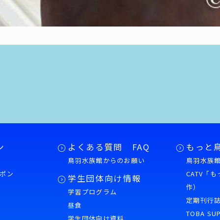
ン
よくある質問 FAQ
もっと
鳥羽水族館からのお願い
鳥羽水族館
ポン
CATV「
学生団体向け情報
作）
学習プログラム
様
定期刊行
昼食
TOBA SU
学生団体向け資料