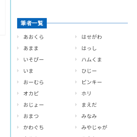
筆者一覧
あおくら
はせがわ
あまま
はっし
いそぴー
ハムくま
いま
ひじー
おーむら
ピンキー
オカピ
ホリ
おじょー
まえだ
おまつ
みなみ
かわぐち
みやじゃが