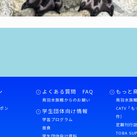
ン
よくある質問 FAQ
もっと
鳥羽水族館からのお願い
鳥羽水族館
ポン
CATV「
学生団体向け情報
作）
学習プログラム
様
定期刊行
昼食
TOBA SU
学生団体向け資料