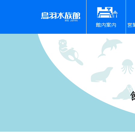
館内案内
営