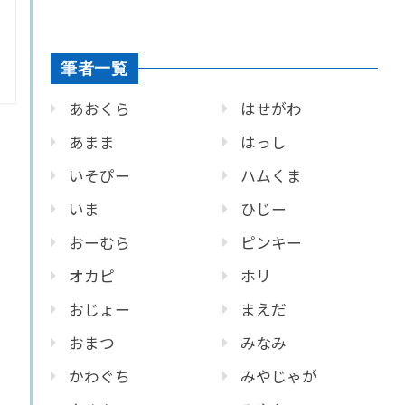
筆者一覧
あおくら
はせがわ
あまま
はっし
いそぴー
ハムくま
いま
ひじー
おーむら
ピンキー
オカピ
ホリ
おじょー
まえだ
おまつ
みなみ
かわぐち
みやじゃが