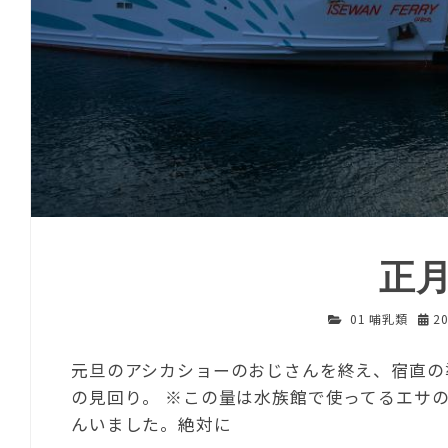
正
01 哺乳類
2
元旦のアシカショーのおじさんを終え、宿直の準
の見回り。 ※この量は水族館で使ってるエサ
んいました。絶対に