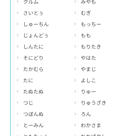
クルム
みやも
さいとぅ
むぎ
しゅーちん
もっちー
じょんどぅ
もも
しんたに
もりたき
そにどり
やはた
たかむら
やまじ
たに
よしこ
たぬたぬ
りゅー
つじ
りゅうざき
つぼんぬ
ろん
とーみん
わかさま