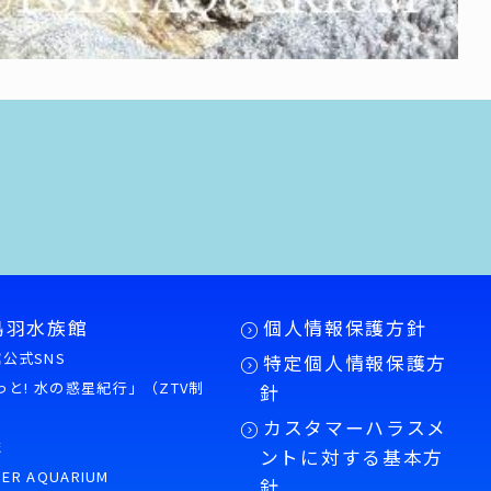
鳥羽水族館
個人情報保護方針
公式SNS
特定個人情報保護方
もっと! 水の惑星紀行」（ZTV制
針
カスタマーハラスメ
誌
ントに対する基本方
PER AQUARIUM
針