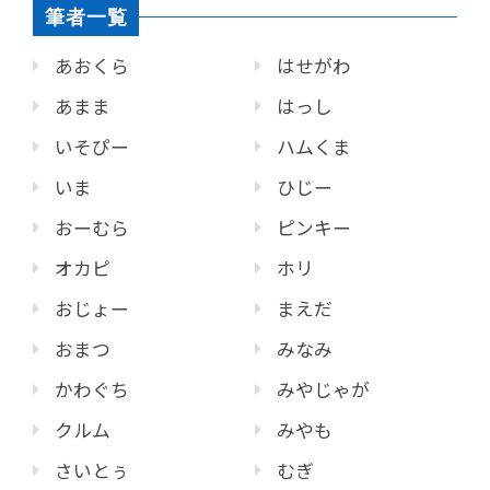
筆者一覧
あおくら
はせがわ
あまま
はっし
いそぴー
ハムくま
いま
ひじー
おーむら
ピンキー
オカピ
ホリ
おじょー
まえだ
おまつ
みなみ
かわぐち
みやじゃが
クルム
みやも
さいとぅ
むぎ