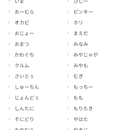
いま
ひじー
おーむら
ピンキー
オカピ
ホリ
おじょー
まえだ
おまつ
みなみ
かわぐち
みやじゃが
クルム
みやも
さいとぅ
むぎ
しゅーちん
もっちー
じょんどぅ
もも
しんたに
もりたき
そにどり
やはた
たかむら
やまじ