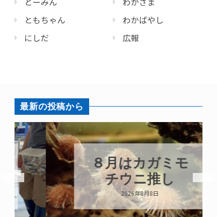
とーみん
わかさま
ともちゃん
わかばやし
にしだ
広報
最新の投稿から
８月はカガミモ
チウニ推し
2026年8月8日