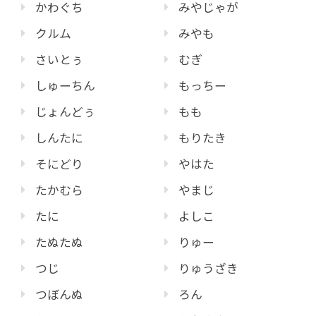
かわぐち
みやじゃが
クルム
みやも
さいとぅ
むぎ
しゅーちん
もっちー
じょんどぅ
もも
しんたに
もりたき
そにどり
やはた
たかむら
やまじ
たに
よしこ
たぬたぬ
りゅー
つじ
りゅうざき
つぼんぬ
ろん