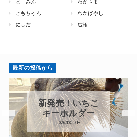
とーみん
わかさま
ともちゃん
わかばやし
にしだ
広報
最新の投稿から
新発売！いちこ
キーホルダー
2026年8月8日