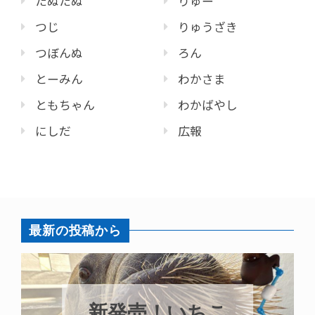
たぬたぬ
りゅー
つじ
りゅうざき
つぼんぬ
ろん
とーみん
わかさま
ともちゃん
わかばやし
にしだ
広報
最新の投稿から
新発売！いちこ