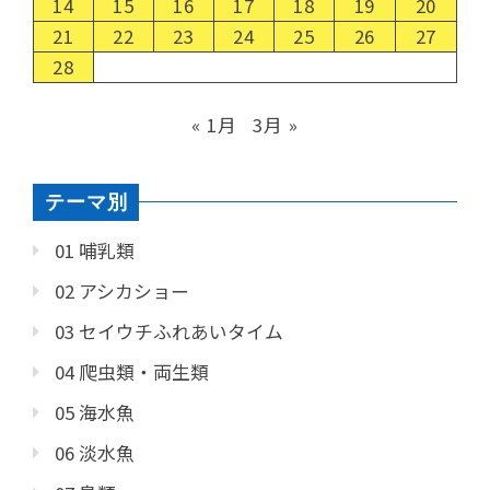
14
15
16
17
18
19
20
21
22
23
24
25
26
27
28
« 1月
3月 »
テーマ別
01 哺乳類
02 アシカショー
03 セイウチふれあいタイム
04 爬虫類・両生類
05 海水魚
06 淡水魚