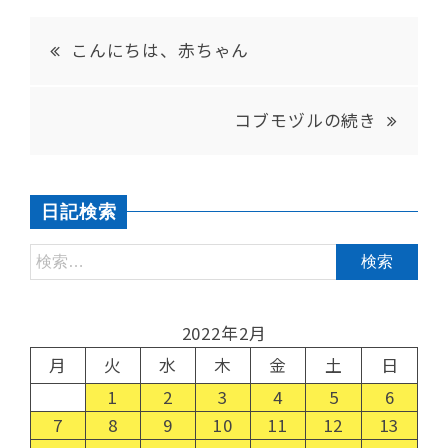
こんにちは、赤ちゃん
コブモヅルの続き
日記検索
2022年2月
月
火
水
木
金
土
日
1
2
3
4
5
6
7
8
9
10
11
12
13