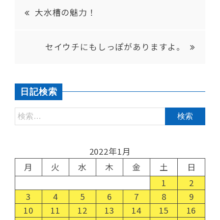
大水槽の魅力！
セイウチにもしっぽがありますよ。
日記検索
2022年1月
月
火
水
木
金
土
日
1
2
3
4
5
6
7
8
9
10
11
12
13
14
15
16