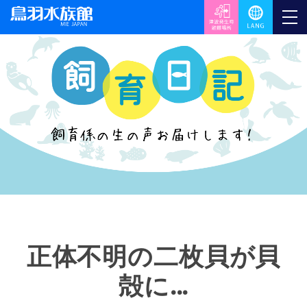
正体不明の二枚貝が貝
殻に…