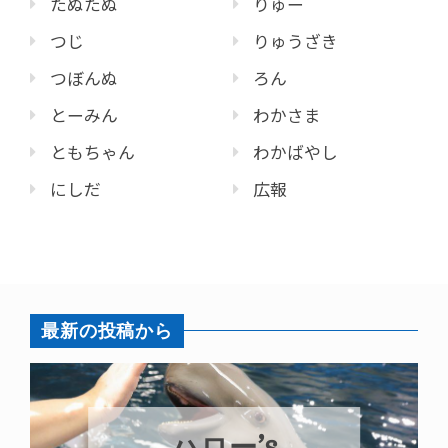
たぬたぬ
りゅー
つじ
りゅうざき
つぼんぬ
ろん
とーみん
わかさま
ともちゃん
わかばやし
にしだ
広報
最新の投稿から
ハロー’s