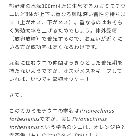
熊野灘の水深300m付近に生息するカガミモチウ
ニは2個体が上下に重なる興味深い習性を持ちま
す（上がオス、下がメス）。重なるのはおそら
く繁殖効率を上げるためでしょう。体外受精
（放卵放精）で繁殖するので、お互いが近くに
いる方が成功率は高くなるわけです。
深海に住むウニの仲間はっきりとした繁殖期を
持たないようですが、オスがメスをキープして
いれば、いつでも繁殖オッケー！
さて。
このカガミモチウニの学名は
Prionechinus
forbesianus
ですが、実は
Prionechinus
forbesianus
という学名のウニは、オレンジ色と
赤茶色（右）の2つのタイプがいます。