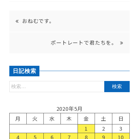
おねむです。
ポートレートで君たちを。
日記検索
2020年5月
月
火
水
木
金
土
日
1
2
3
4
5
6
7
8
9
10