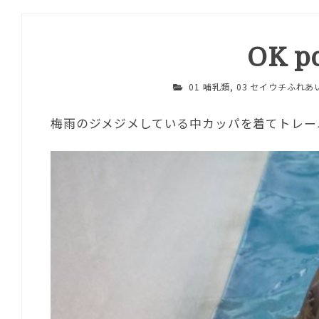
OK 
01 哺乳類
,
03 セイウチふれあ
梅雨のジメジメしている中カッパを着てトレー