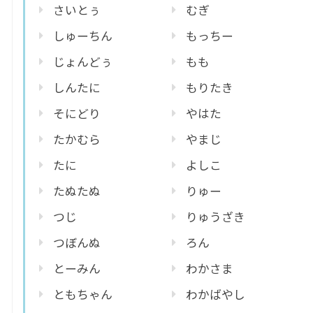
さいとぅ
むぎ
しゅーちん
もっちー
じょんどぅ
もも
しんたに
もりたき
そにどり
やはた
たかむら
やまじ
たに
よしこ
たぬたぬ
りゅー
つじ
りゅうざき
つぼんぬ
ろん
とーみん
わかさま
ともちゃん
わかばやし