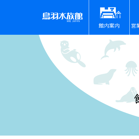
館内案内
営