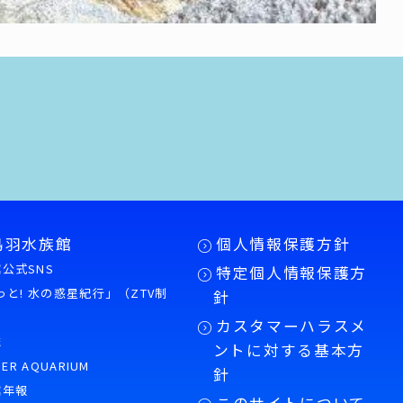
鳥羽水族館
個人情報保護方針
公式SNS
特定個人情報保護方
もっと! 水の惑星紀行」（ZTV制
針
カスタマーハラスメ
誌
ントに対する基本方
PER AQUARIUM
針
館年報