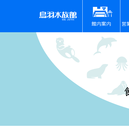
館内案内
営