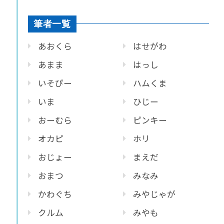
筆者一覧
あおくら
はせがわ
あまま
はっし
いそぴー
ハムくま
いま
ひじー
おーむら
ピンキー
オカピ
ホリ
おじょー
まえだ
おまつ
みなみ
かわぐち
みやじゃが
クルム
みやも