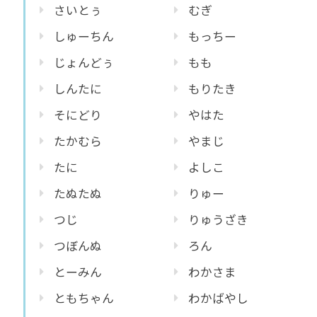
さいとぅ
むぎ
しゅーちん
もっちー
じょんどぅ
もも
しんたに
もりたき
そにどり
やはた
たかむら
やまじ
たに
よしこ
たぬたぬ
りゅー
つじ
りゅうざき
つぼんぬ
ろん
とーみん
わかさま
ともちゃん
わかばやし