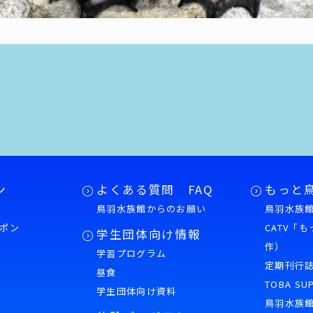
ン
よくある質問 FAQ
もっと
鳥羽水族館からのお願い
鳥羽水族館
ポン
CATV「
学生団体向け情報
作）
学習プログラム
様
定期刊行
昼食
TOBA SU
学生団体向け資料
鳥羽水族