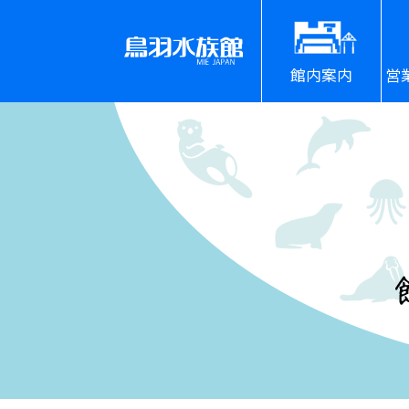
館内案内
営