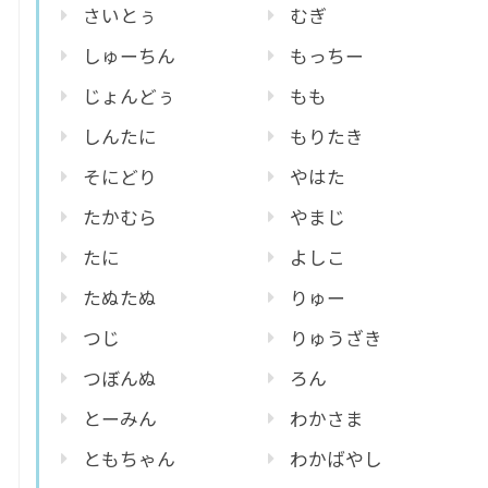
さいとぅ
むぎ
しゅーちん
もっちー
じょんどぅ
もも
しんたに
もりたき
そにどり
やはた
たかむら
やまじ
たに
よしこ
たぬたぬ
りゅー
つじ
りゅうざき
つぼんぬ
ろん
とーみん
わかさま
ともちゃん
わかばやし