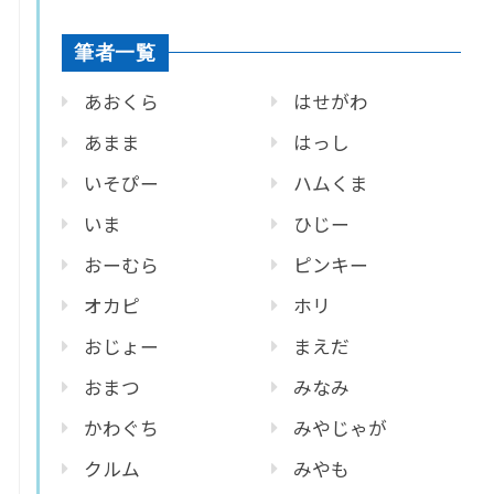
筆者一覧
あおくら
はせがわ
あまま
はっし
いそぴー
ハムくま
いま
ひじー
おーむら
ピンキー
オカピ
ホリ
おじょー
まえだ
おまつ
みなみ
かわぐち
みやじゃが
クルム
みやも