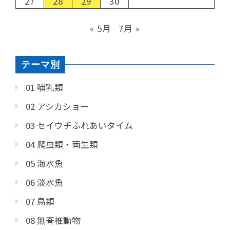
27
28
29
30
« 5月
7月 »
テーマ別
01 哺乳類
02 アシカショー
03 セイウチふれあいタイム
04 爬虫類・両生類
05 海水魚
06 淡水魚
07 鳥類
08 無脊椎動物