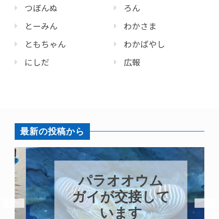
つぼんぬ
ろん
とーみん
わかさま
ともちゃん
わかばやし
にしだ
広報
最新の投稿から
パラオオウム
ガイが交接して
います