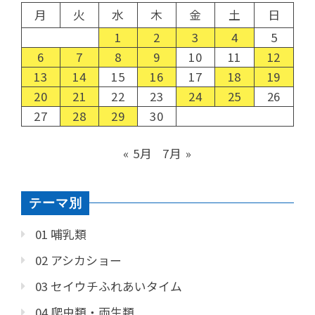
月
火
水
木
金
土
日
1
2
3
4
5
6
7
8
9
10
11
12
13
14
15
16
17
18
19
20
21
22
23
24
25
26
27
28
29
30
« 5月
7月 »
テーマ別
01 哺乳類
02 アシカショー
03 セイウチふれあいタイム
04 爬虫類・両生類