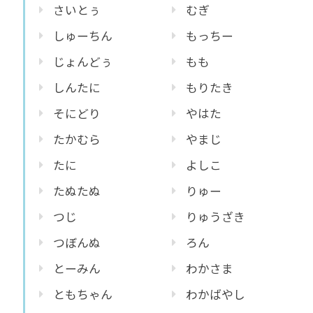
さいとぅ
むぎ
しゅーちん
もっちー
じょんどぅ
もも
しんたに
もりたき
そにどり
やはた
たかむら
やまじ
たに
よしこ
たぬたぬ
りゅー
つじ
りゅうざき
つぼんぬ
ろん
とーみん
わかさま
ともちゃん
わかばやし