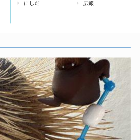
にしだ
広報