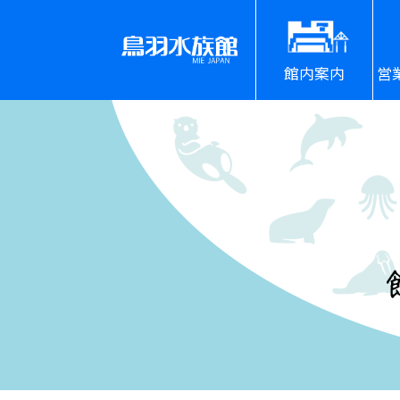
館内案内
営