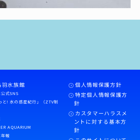
鳥羽水族館
個人情報保護方針
公式SNS
特定個人情報保護方
もっと! 水の惑星紀行」（ZTV制
針
カスタマーハラスメ
誌
ントに対する基本方
PER AQUARIUM
針
館年報