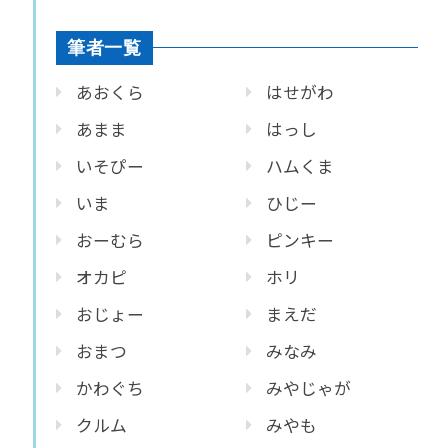
筆者一覧
あおくら
はせがわ
あまま
はっし
いそぴー
ハムくま
いま
ひじー
おーむら
ピンキー
オカピ
ホリ
おじょー
まえだ
おまつ
みなみ
かわぐち
みやじゃが
クルム
みやも