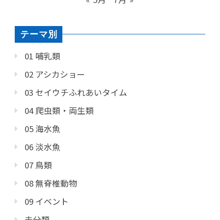
テーマ別
01 哺乳類
02 アシカショー
03 セイウチふれあいタイム
04 爬虫類・両生類
05 海水魚
06 淡水魚
07 鳥類
08 無脊椎動物
09 イベント
未分類