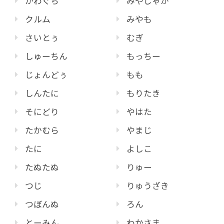
かわぐち
みやじゃが
クルム
みやも
さいとぅ
むぎ
しゅーちん
もっちー
じょんどぅ
もも
しんたに
もりたき
そにどり
やはた
たかむら
やまじ
たに
よしこ
たぬたぬ
りゅー
つじ
りゅうざき
つぼんぬ
ろん
とーみん
わかさま