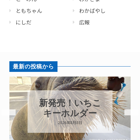
ともちゃん
わかばやし
にしだ
広報
最新の投稿から
パラオオウム
こ
ガイが交接して
います
2026年8月7日