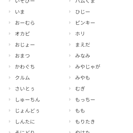
いそぴー
ハムくま
いま
ひじー
おーむら
ピンキー
オカピ
ホリ
おじょー
まえだ
おまつ
みなみ
かわぐち
みやじゃが
クルム
みやも
さいとぅ
むぎ
しゅーちん
もっちー
じょんどぅ
もも
しんたに
もりたき
そにどり
やはた